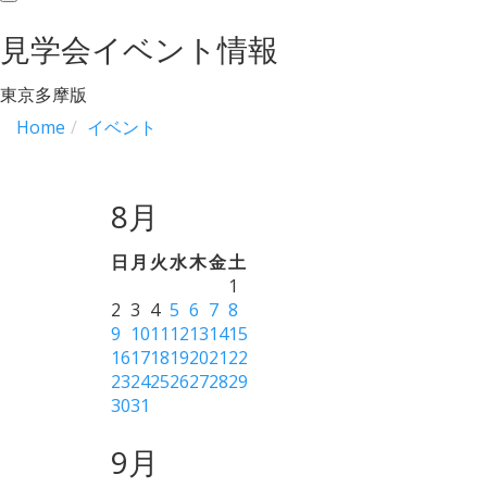
navigation
見学会イベント情報
東京多摩版
Home
イベント
8月
日
月
火
水
木
金
土
1
2
3
4
5
6
7
8
9
10
11
12
13
14
15
16
17
18
19
20
21
22
23
24
25
26
27
28
29
30
31
9月