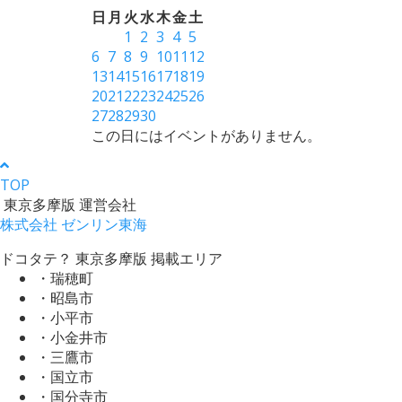
日
月
火
水
木
金
土
1
2
3
4
5
6
7
8
9
10
11
12
13
14
15
16
17
18
19
20
21
22
23
24
25
26
27
28
29
30
この日にはイベントがありません。
TOP
東京多摩版 運営会社
株式会社 ゼンリン東海
ドコタテ？ 東京多摩版 掲載エリア
・瑞穂町
・昭島市
・小平市
・小金井市
・三鷹市
・国立市
・国分寺市