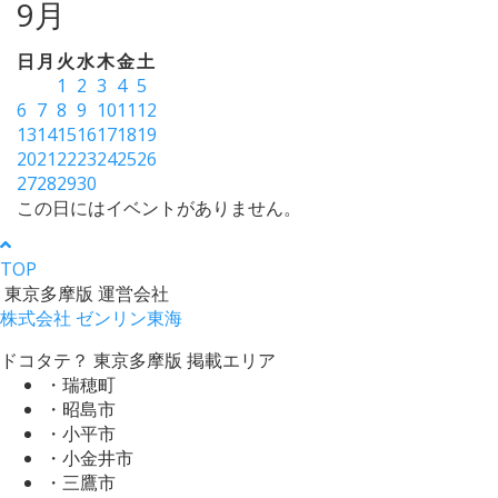
9月
日
月
火
水
木
金
土
1
2
3
4
5
6
7
8
9
10
11
12
13
14
15
16
17
18
19
20
21
22
23
24
25
26
27
28
29
30
この日にはイベントがありません。
TOP
東京多摩版 運営会社
株式会社 ゼンリン東海
ドコタテ？ 東京多摩版 掲載エリア
・瑞穂町
・昭島市
・小平市
・小金井市
・三鷹市