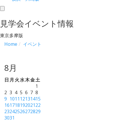
toggle
navigation
見学会イベント情報
東京多摩版
Home
イベント
8月
日
月
火
水
木
金
土
1
2
3
4
5
6
7
8
9
10
11
12
13
14
15
16
17
18
19
20
21
22
23
24
25
26
27
28
29
30
31