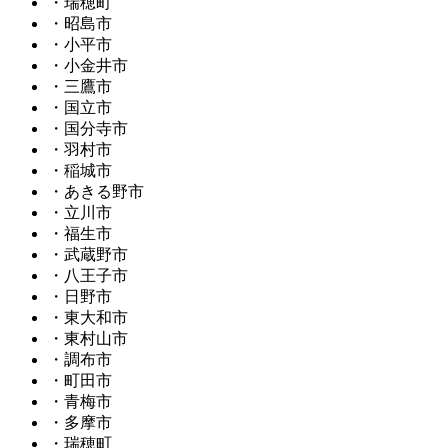
・瑞穂町
・昭島市
・小平市
・小金井市
・三鷹市
・国立市
・国分寺市
・羽村市
・稲城市
・あきる野市
・立川市
・福生市
・武蔵野市
・八王子市
・日野市
・東大和市
・東村山市
・調布市
・町田市
・青梅市
・多摩市
・瑞穂町