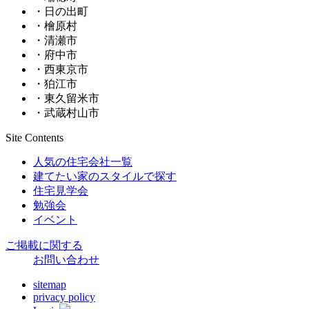
・日の出町
・檜原村
・清瀬市
・府中市
・西東京市
・狛江市
・東久留米市
・武蔵村山市
Site Contents
人気の住宅会社一覧
建てたい家のスタイルで探す
住宅見学会
勉強会
イベント
ご掲載に関する
お問い合わせ
sitemap
privacy policy