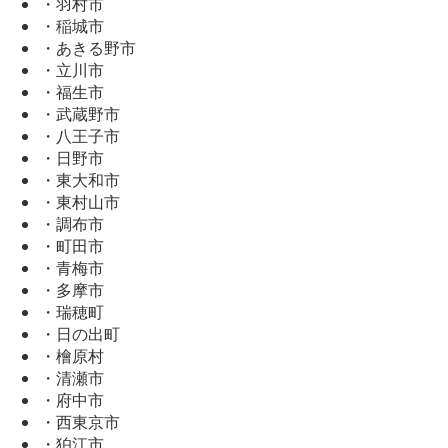
・羽村市
・稲城市
・あきる野市
・立川市
・福生市
・武蔵野市
・八王子市
・日野市
・東大和市
・東村山市
・調布市
・町田市
・青梅市
・多摩市
・瑞穂町
・日の出町
・檜原村
・清瀬市
・府中市
・西東京市
・狛江市